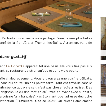
 J’ai toutefois envie de vous partager l’une de mes plus belles
côté de la frontière, à Thonon-les-Bains. Attention, vent de
nheur gustatif
urant
La Cocotte
apparaît tel une oasis. Ne vous fiez pas aux
ant, ce restaurant bistronomique est une vraie pépite!
ille chaleureusement. Vous y trouverez une cuisine délicate,
sans nul doute l’un des points forts. Tout est travaillé dans le
trisée, ce qui, on le sait, n’est pas chose facile à réaliser. Des
originale. La cuisine met ce qu’il faut en avant avec subtilité,
la cuisine “à la française”. Pas étonnant que l’adresse décroche
istinction “
Travellers’ Choice 2021
”. Un succès amplement