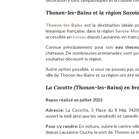
décoration y sont sympathiques et la cuisine t
Thonon-les-Bains et la région Savo
Thonon-les-Bains
est la destination idéale po
lémanique française, dans la région
Savoie-Mon
accessible en
bateau
depuis Lausanne, en train 
Connue principalement pour son
eau therm
châteaux. De nombreuses promenades sont pos
souhaitez découvrir la région.
Autre option possible, si vous ne pouvez pas vo
ville de Thonon-les-Bains et sa région ont été m
La Cocotte (Thonon-les-Bains) en bre
Repas réalisé en juillet 2021
Adresse:
La Cocotte, 5 Place du 8 Mai, 74200
ouvert le midi ainsi que les vendredis et samedis 
Pour s’y rendre:
En voiture, suivre le centre-v
depuis Lausanne-Ouchy, le port de Thonon se t