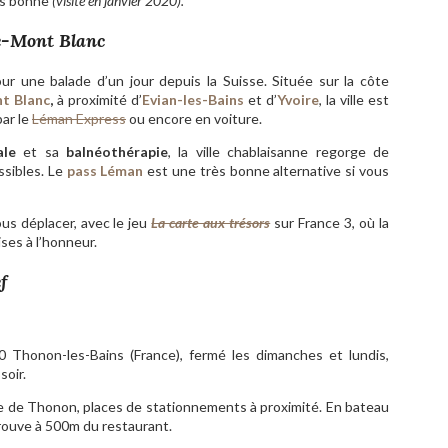
rès bonne
(visite en janvier 2020).
ie-Mont Blanc
ur une balade d’un jour depuis la Suisse. Située sur la côte
t Blanc
,
à proximité d’
Evian-les-Bains
et d’
Yvoire
, la ville est
par le
Léman Express
ou encore en voiture.
ale
et sa
balnéothérapie
, la ville chablaisanne regorge de
sibles. Le
pass Léman
est une très bonne alternative si vous
us déplacer, avec le jeu
La carte aux trésors
sur France 3, où la
ises à l’honneur.
f
 Thonon-les-Bains (France), fermé les dimanches et lundis,
soir.
ille de Thonon, places de stationnements à proximité. En bateau
rouve à 500m du restaurant.