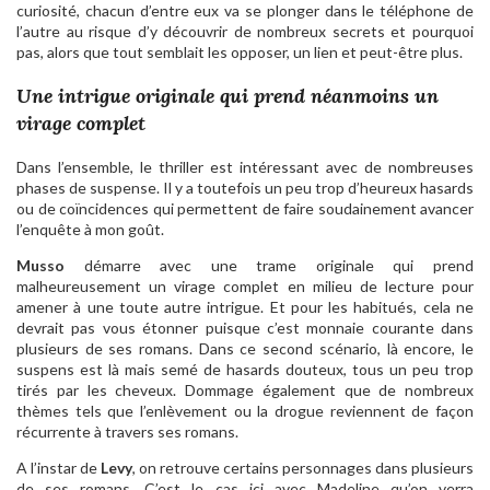
curiosité, chacun d’entre eux va se plonger dans le téléphone de
l’autre au risque d’y découvrir de nombreux secrets et pourquoi
pas, alors que tout semblait les opposer, un lien et peut-être plus.
Une intrigue originale qui prend néanmoins un
virage complet
Dans l’ensemble, le thriller est intéressant avec de nombreuses
phases de suspense. Il y a toutefois un peu trop d’heureux hasards
ou de coïncidences qui permettent de faire soudainement avancer
l’enquête à mon goût.
Musso
démarre avec une trame originale qui prend
malheureusement un virage complet en milieu de lecture pour
amener à une toute autre intrigue. Et pour les habitués, cela ne
devrait pas vous étonner puisque c’est monnaie courante dans
plusieurs de ses romans. Dans ce second scénario, là encore, le
suspens est là mais semé de hasards douteux, tous un peu trop
tirés par les cheveux. Dommage également que de nombreux
thèmes tels que l’enlèvement ou la drogue reviennent de façon
récurrente à travers ses romans.
A l’instar de
Levy
, on retrouve certains personnages dans plusieurs
de ses romans. C’est le cas ici avec Madeline qu’on verra