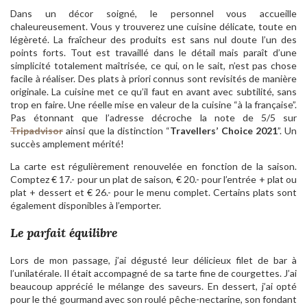
Dans un décor soigné, le personnel vous accueille
chaleureusement. Vous y trouverez une cuisine délicate, toute en
légèreté. La fraîcheur des produits est sans nul doute l’un des
points forts. Tout est travaillé dans le détail mais paraît d’une
simplicité totalement maîtrisée, ce qui, on le sait, n’est pas chose
facile à réaliser. Des plats à priori connus sont revisités de manière
originale. La cuisine met ce qu’il faut en avant avec subtilité, sans
trop en faire. Une réelle mise en valeur de la cuisine “à la française”.
Pas étonnant que l’adresse décroche la note de 5/5 sur
Tripadvisor
ainsi que la distinction “
Travellers’ Choice 2021
”. Un
succès amplement mérité!
La carte est régulièrement renouvelée en fonction de la saison.
Comptez € 17.- pour un plat de saison, € 20.- pour l’entrée + plat ou
plat + dessert et € 26.- pour le menu complet. Certains plats sont
également disponibles à l’emporter.
Le parfait équilibre
Lors de mon passage, j’ai dégusté leur délicieux filet de bar à
l’unilatérale. Il était accompagné de sa tarte fine de courgettes. J’ai
beaucoup apprécié le mélange des saveurs. En dessert, j’ai opté
pour le thé gourmand avec son roulé pêche-nectarine, son fondant