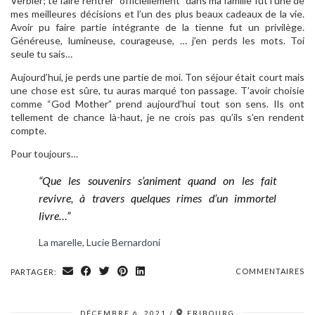
Verbier; te faire rentrer “officiellement” dans ma famille fut l’une de
mes meilleures décisions et l’un des plus beaux cadeaux de la vie.
Avoir pu faire partie intégrante de la tienne fut un privilège.
Généreuse, lumineuse, courageuse, … j’en perds les mots. Toi
seule tu sais…
Aujourd’hui, je perds une partie de moi. Ton séjour était court mais
une chose est sûre, tu auras marqué ton passage. T’avoir choisie
comme “God Mother” prend aujourd’hui tout son sens. Ils ont
tellement de chance là-haut, je ne crois pas qu’ils s’en rendent
compte.
Pour toujours…
“Que les souvenirs s’animent quand on les fait
revivre, à travers quelques rimes d’un immortel
livre…”
La marelle, Lucie Bernardoni
COMMENTAIRES
PARTAGER:
DÉCEMBRE 6, 2021
FRIBOURG