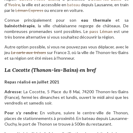
d’
Yvoire
, la ville est accessible en
bateau
depuis Lausanne, en train
par le
Léman Express
ou encore en voiture.
Connue principalement pour son
eau thermale
et sa
balnéothérapie
, la ville chablaisanne regorge de châteaux. De
nombreuses promenades sont possibles. Le
pass Léman
est une
très bonne alternative si vous souhaitez découvrir la région.
Autre option possible, si vous ne pouvez pas vous déplacer, avec le
jeu
La carte aux trésors
sur France 3, où la ville de Thonon-les-Bains
et sa région ont été mises à l’honneur.
La Cocotte (Thonon-les-Bains) en bref
Repas réalisé en juillet 2021
Adresse:
La Cocotte, 5 Place du 8 Mai, 74200 Thonon-les-Bains
(France), fermé les dimanches et lundis, ouvert le midi ainsi que les
vendredis et samedis soir.
Pour s’y rendre:
En voiture, suivre le centre-ville de Thonon,
places de stationnements à proximité. En bateau depuis Lausanne-
Ouchy, le port de Thonon se trouve à 500m du restaurant.